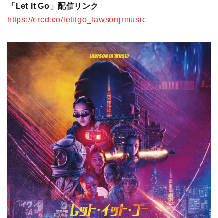
「Let It Go」配信リンク
https://orcd.co/letitgo_lawsonjrmusic