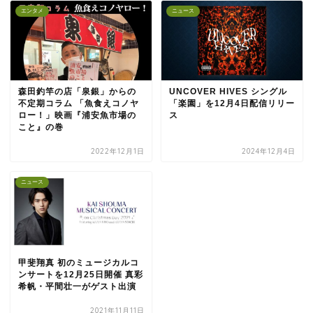
エンタメ
ニュース
森田釣竿の店「泉銀」からの
UNCOVER HIVES シングル
不定期コラム 「魚食えコノヤ
「楽園」を12月4日配信リリー
ロー！」映画『浦安魚市場の
ス
こと』の巻
2022年12月1日
2024年12月4日
ニュース
甲斐翔真 初のミュージカルコ
ンサートを12月25日開催 真彩
希帆・平間壮一がゲスト出演
2021年11月11日