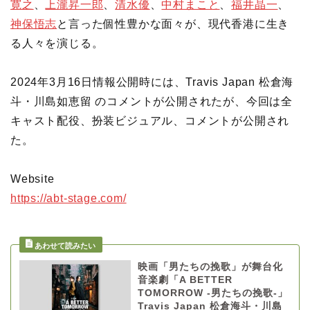
寛之
、
上瀧昇一郎
、
清水優
、
中村まこと
、
福井晶一
、
神保悟志
と言った個性豊かな面々が、現代香港に生き
る人々を演じる。
2024年3月16日情報公開時には、Travis Japan 松倉海
斗・川島如恵留 のコメントが公開されたが、今回は全
キャスト配役、扮装ビジュアル、コメントが公開され
た。
Website
https://abt-stage.com/
映画「男たちの挽歌」が舞台化
音楽劇「A BETTER
TOMORROW -男たちの挽歌-」
Travis Japan 松倉海斗・川島