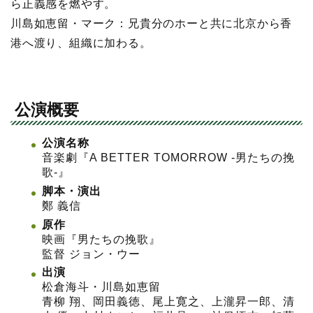
ら正義感を燃やす。
川島如恵留・マーク：兄貴分のホーと共に北京から香
港へ渡り、組織に加わる。
公演概要
公演名称
音楽劇『A BETTER TOMORROW -男たちの挽
歌-』
脚本・演出
鄭 義信
原作
映画『男たちの挽歌』
監督 ジョン・ウー
出演
松倉海斗・川島如恵留
青柳 翔、岡田義徳、尾上寛之、上瀧昇一郎、清