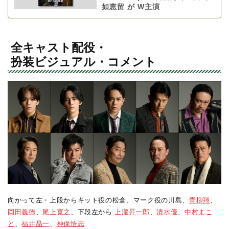
如恵留 が W主演
全キャスト配役・
扮装ビジュアル・コメント
向かって左・上段からキット役の松倉、マーク役の川島、
青柳翔
、
岡田義徳
、
尾上寛之
、下段左から
上瀧昇一郎
、
清水優
、
中村まこ
と
、
福井晶一
、
神保悟志