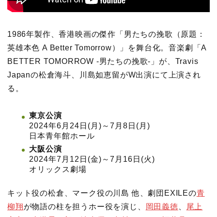
1986年製作、香港映画の傑作「男たちの挽歌（原題：
英雄本色 A Better Tomorrow）」を舞台化。音楽劇「A
BETTER TOMORROW -男たちの挽歌-」が、Travis
Japanの松倉海斗、川島如恵留がW出演にて上演され
る。
東京公演
2024年6月24日(月)～7月8日(月)
日本青年館ホール
大阪公演
2024年7月12日(金)～7月16日(火)
オリックス劇場
キット役の松倉、マーク役の川島 他、劇団EXILEの
青
柳翔
が物語の柱を担うホー役を演じ、
岡田義徳
、
尾上