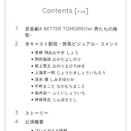
Contents
[
]
hide
音楽劇A BETTER TOMORROW-男たちの挽
歌-
全キャスト配役・扮装ビジュアル・コメント
青柳 翔あおやぎ しょう
岡田義徳 おかだよしのり
尾上寛之 おのうえひろゆき
上瀧昇一郎 じょうたきしょういちろう
清水 優 しみずゆたか
中村まこと なかむらまこと
福井晶一 ふくいしょういち
神保悟志 じんぼさとし
ストーリー
公演概要
プレイガイド情報