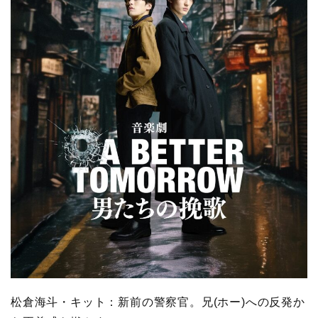
松倉海斗・キット：新前の警察官。兄(ホー)への反発か