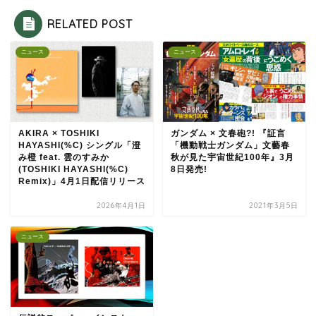
RELATED POST
ニュース
ニュース
AKIRA × TOSHIKI
ガンダム × 文春砲?! 『証言
HAYASHI(%C) シングル「澄
「機動戦士ガンダム」文藝春
み橙 feat. 雲のすみか
秋が見た宇宙世紀100年』3月
(TOSHIKI HAYASHI(%C)
8日発売!
Remix)」4月1日配信リリース
2026年4月1日
2021年3月5日
ニュース