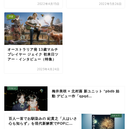
2022年4月15日
2022年5月26日
洋楽
オーストラリア発 13歳マルチ
プレイヤー ジェイク 初来日ツ
アー・インタビュー（特集）
2023年4月24日
梅井美咲 × 北村蕗 新ユニット °pbdb 始
動 デビュー作「qpqd...
百人一首でお馴染みの 紀貫之「人はいさ
心も知らず」を現代新解釈でPOPに...