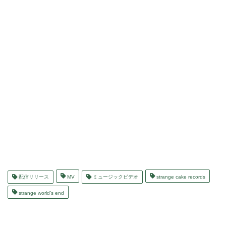
配信リリース
MV
ミュージックビデオ
strange cake records
strange world’s end