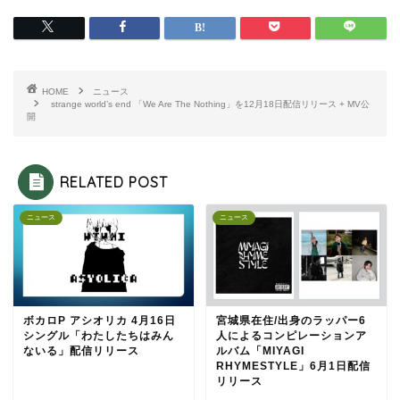
HOME
ニュース
strange world’s end 「We Are The Nothing」を12月18日配信リリース + MV公
開
RELATED POST
ニュース
ニュース
ボカロP アシオリカ 4月16日
宮城県在住/出身のラッパー6
シングル「わたしたちはみん
人によるコンピレーションア
ないる」配信リリース
ルバム「MIYAGI
RHYMESTYLE」6月1日配信
リリース