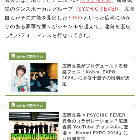
過去には、ポップピアニストの
ハラミちゃん
、新進気
鋭のダンスボーカルグループ
PSYCHIC FEVER
、広瀬
自らがその才能を見出した
Uthm
といった広瀬にゆか
りのある豪華な面々がジャンルを超えて、趣向を凝ら
したパフォーマンスを行なってきた。
広瀬香美がプロデュースする音
楽フェス「Kohmi EXPO
2024」に水谷千重子の出演が決
定
広瀬香美 × PSYCHIC FEVER
異色のコラボレーション？広瀬
香美 YouTube チャンネルに登
場 +「Kohmi EXPO 2024」に
も出演決定