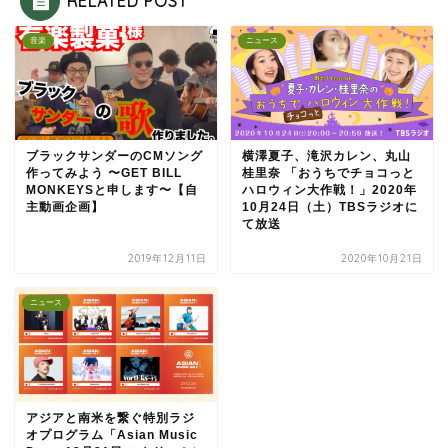
RELATED POST
音楽
ニュース
ブラックサンダーのCMソング
横澤夏子、滝沢カレン、丸山
作ってみよう 〜GET BILL
桂里奈 「おうちでチョコっと
MONKEYSと申します〜【自
ハロウィン大作戦！」2020年
主動画企画】
10月24日（土）TBSラジオに
て放送
2019年12月11日
2020年10月21日
ニュース
アジアと南米を繋ぐ特別ラジ
オプログラム「Asian Music