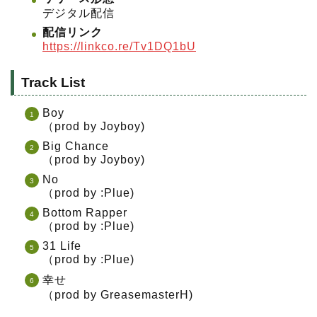
デジタル配信
配信リンク
https://linkco.re/Tv1DQ1bU
Track List
Boy
（prod by Joyboy)
Big Chance
（prod by Joyboy)
No
（prod by :Plue)
Bottom Rapper
（prod by :Plue)
31 Life
（prod by :Plue)
幸せ
（prod by GreasemasterH)