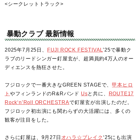
<シークレットトラック>
暴動クラブ 最新情報
2025年7月25日、
FUJI ROCK FESTIVAL
’25で暴動ク
ラブのリードシンガー釘屋玄が、超満員約4万人のオー
ディエンスを熱狂させた。
フジロックで一番大きなGREEN STAGEで、
甲本ヒロ
ト
やフィンランドのR&Rバンド
Us
と共に、
ROUTE17
Rock‘n’Roll ORCHESTRA
で釘屋玄が出演したのだ。
フジロック初出演にも関わらずの大活躍には、多くの
観客が注目をした。
さらに釘屋は、9月27日
オハラ☆ブレイク
‘25にも出演