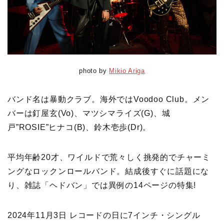
photo by
Mikio Ariga
バンド名は暴動クラブ。海外ではVoodoo Club。メン
バーは釘屋玄(Vo)、マツシマライズ(G)、城
戸”ROSIE”ヒナコ(B)、鈴木壱歩(Dr)。
平均年齢20才、ワイルドで荒々しく挑発的でチャーミ
ングなロックンロールバンド。結成後すぐに話題にな
り、雑誌「ヘドバン」では異例の14ページの特集!
2024年11月3日 レコードの日に7インチ・シングル