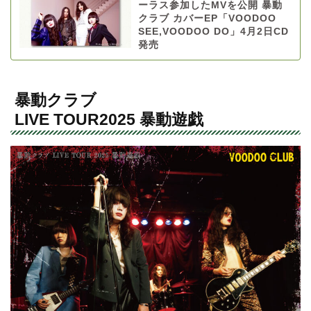
ーラス参加したMVを公開 暴動
クラブ カバーEP「VOODOO
SEE,VOODOO DO」4月2日CD
発売
暴動クラブ
LIVE TOUR2025 暴動遊戯