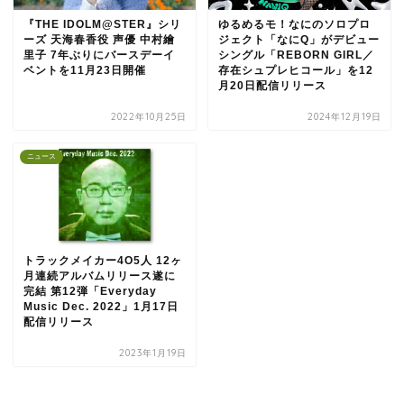
『THE IDOLM@STER』シリ
ゆるめるモ！なにのソロプロ
ーズ 天海春香役 声優 中村繪
ジェクト「なにQ」がデビュー
里子 7年ぶりにバースデーイ
シングル「REBORN GIRL／
ベントを11月23日開催
存在シュプレヒコール」を12
月20日配信リリース
2022年10月25日
2024年12月19日
ニュース
トラックメイカー4O5人 12ヶ
月連続アルバムリリース遂に
完結 第12弾「Everyday
Music Dec. 2022」1月17日
配信リリース
2023年1月19日