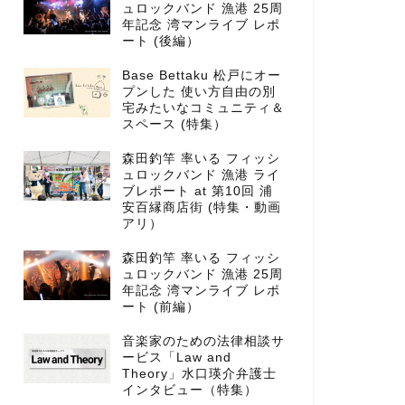
ュロックバンド 漁港 25周
年記念 湾マンライブ レポ
ート (後編）
Base Bettaku 松戸にオー
プンした 使い方自由の別
宅みたいなコミュニティ＆
スペース (特集）
森田釣竿 率いる フィッシ
ュロックバンド 漁港 ライ
ブレポート at 第10回 浦
安百縁商店街 (特集・動画
アリ）
森田釣竿 率いる フィッシ
ュロックバンド 漁港 25周
年記念 湾マンライブ レポ
ート (前編）
音楽家のための法律相談サ
ービス「Law and
Theory」水口瑛介弁護士
インタビュー（特集）