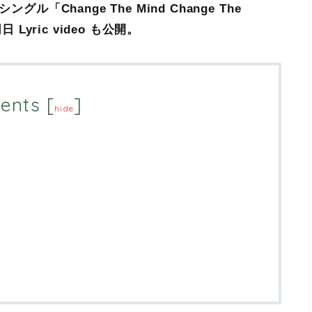
ル「Change The Mind Change The
Lyric video も公開。
ents
[
]
hide