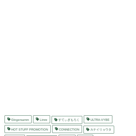
Gingersamm
Limre
すてぃぎもろく
ULTRA-VYBE
HOT STUFF PROMOTION
CONNECTION
カナイリョウタ