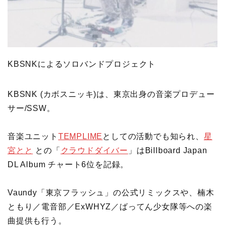
KBSNKによるソロバンドプロジェクト
KBSNK (カボスニッキ)は、東京出身の音楽プロデュー
サー/SSW。
音楽ユニット
TEMPLIME
としての活動でも知られ、
星
宮とと
との「
クラウドダイバー
」はBillboard Japan
DL Album チャート6位を記録。
Vaundy「東京フラッシュ」の公式リミックスや、楠木
ともり／電音部／ExWHYZ／ばってん少女隊等への楽
曲提供も行う。