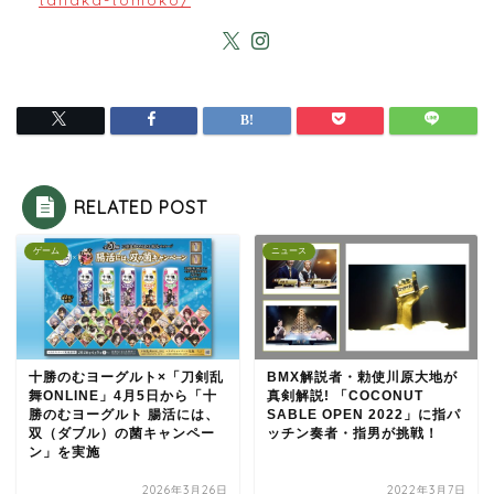
RELATED POST
ゲーム
ニュース
十勝のむヨーグルト×「刀剣乱
BMX解説者・勅使川原大地が
舞ONLINE」4月5日から「十
真剣解説! 「COCONUT
勝のむヨーグルト 腸活には、
SABLE OPEN 2022」に指パ
双（ダブル）の菌キャンペー
ッチン奏者・指男が挑戦！
ン」を実施
2026年3月26日
2022年3月7日