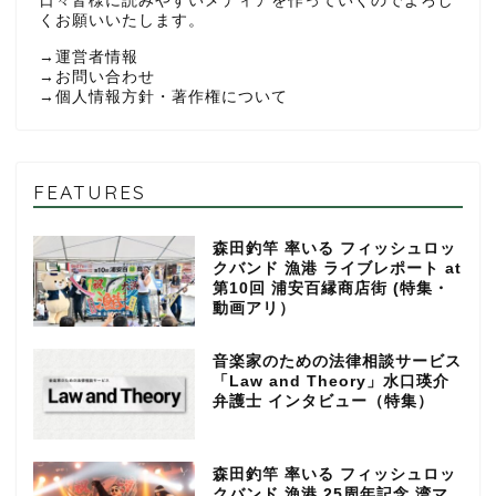
日々皆様に読みやすいメディアを作っていくのでよろし
くお願いいたします。
→
運営者情報
→
お問い合わせ
→
個人情報方針・著作権について
FEATURES
森田釣竿 率いる フィッシュロッ
クバンド 漁港 ライブレポート at
第10回 浦安百縁商店街 (特集・
動画アリ）
音楽家のための法律相談サービス
「Law and Theory」水口瑛介
弁護士 インタビュー（特集）
森田釣竿 率いる フィッシュロッ
クバンド 漁港 25周年記念 湾マ