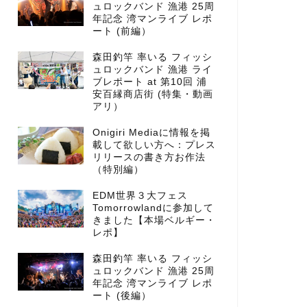
ュロックバンド 漁港 25周
年記念 湾マンライブ レポ
ート (前編）
森田釣竿 率いる フィッシ
ュロックバンド 漁港 ライ
ブレポート at 第10回 浦
安百縁商店街 (特集・動画
アリ）
Onigiri Mediaに情報を掲
載して欲しい方へ：プレス
リリースの書き方お作法
（特別編）
EDM世界３大フェス
Tomorrowlandに参加して
きました【本場ベルギー・
レポ】
森田釣竿 率いる フィッシ
ュロックバンド 漁港 25周
年記念 湾マンライブ レポ
ート (後編）