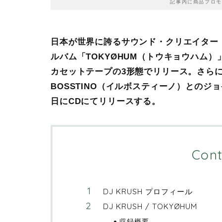
記事内に商品プロモ
日本が世界に誇るサウンド・クリエイター D
ルバム「TOKYØHUM（トウキョウハム）」を
カセットテープの3形態でリリース。さらにTHA
BOSSTINO（イルボスティーノ）とのジ
日にCDにてリリースする。
Cont
DJ KRUSH プロフィール
DJ KRUSH / TOKYØHUM
収録概要