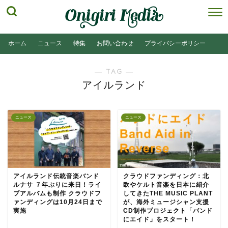
ホーム
ニュース
特集
お問い合わせ
プライバシーポリシー
― TAG ―
アイルランド
ニュース
ニュース
アイルランド伝統音楽バンド
クラウドファンディング：北
ルナサ ７年ぶりに来日！ライ
欧やケルト音楽を日本に紹介
ブアルバムも制作 クラウドフ
してきたTHE MUSIC PLANT
ァンディングは10月24日まで
が、海外ミュージシャン支援
実施
CD制作プロジェクト「バンド
にエイド」をスタート！