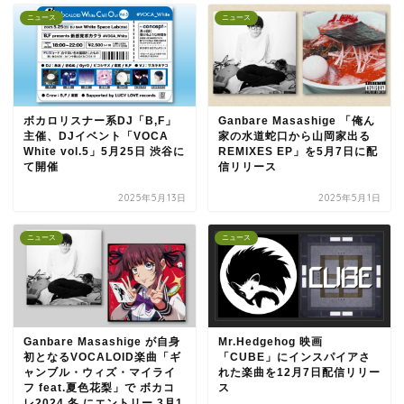
ニュース
ニュース
ボカロリスナー系DJ「B,F」
Ganbare Masashige 「俺ん
主催、DJイベント「VOCA
家の水道蛇口から山岡家出る
White vol.5」5月25日 渋谷に
REMIXES EP」を5月7日に配
て開催
信リリース
2025年5月13日
2025年5月1日
ニュース
ニュース
Ganbare Masashige が自身
Mr.Hedgehog 映画
初となるVOCALOID楽曲「ギ
「CUBE」にインスパイアさ
ャンブル・ウィズ・マイライ
れた楽曲を12月7日配信リリー
フ feat.夏色花梨」で ボカコ
ス
レ2024 冬 にエントリー 3月1