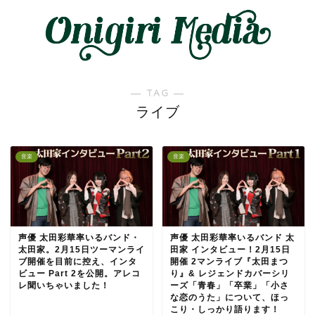
― TAG ―
ライブ
音楽
音楽
声優 太田彩華率いるバンド・
声優 太田彩華率いるバンド 太
太田家。2月15日ツーマンライ
田家 インタビュー！2月15日
ブ開催を目前に控え、インタ
開催 2マンライブ『太田まつ
ビュー Part 2を公開。アレコ
り』& レジェンドカバーシリ
レ聞いちゃいました！
ーズ「青春」「卒業」「小さ
な恋のうた」について、ほっ
こり・しっかり語ります！