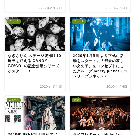
2020年2月12日
2020年2月3日
ニュース
ニュース
なぎさりん ステージ復帰!! 10
2020年1月5日 より正式に活
周年を迎える CANDY
動をスタート。「都会の寂し
GO!GO! の記念公演シリーズ
い女の子」をコンセプトにし
がスタート！
たグループ lonely planet（ロ
ンリープラネット）
2020年1月11日
2020年1月4日
ニュース
音楽
2020年 PENICILLINがアツ
ライブレポート：Nobu 1st