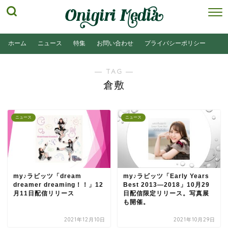
ホーム
ニュース
特集
お問い合わせ
プライバシーポリシー
― TAG ―
倉敷
ニュース
ニュース
my♪ラビッツ「dream
my♪ラビッツ「Early Years
dreamer dreaming！！」12
Best 2013―2018」10月29
月11日配信リリース
日配信限定リリース。写真展
も開催。
2021年12月10日
2021年10月29日