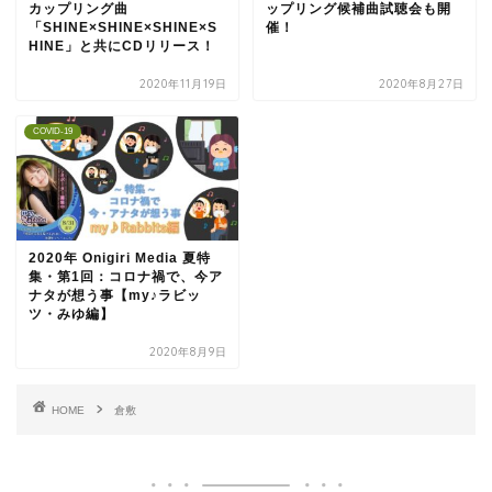
カップリング曲
ップリング候補曲試聴会も開
「SHINE×SHINE×SHINE×S
催！
HINE」と共にCDリリース！
2020年11月19日
2020年8月27日
COVID-19
2020年 Onigiri Media 夏特
集・第1回：コロナ禍で、今ア
ナタが想う事【my♪ラビッ
ツ・みゆ編】
2020年8月9日
HOME
倉敷