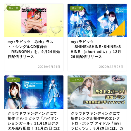
ニュース
ニュース
my♪ラビッツ「みゆ」ラス
my♪ラビッツ
ト・シングルCD収録曲
「SHINE×SHINE×SHINE×S
「RE:BORN」を、9月24日先
HINE （short edit.）」12月
行配信リリース
26日配信リリース
2021年9月24日
2020年12月26日
ニュース
ニュース
クラウドファンディングにて
クラウドファンディングにて
制作 my♪ラビッツ「ハイテン
新作シングル制作中のエレク
ションガール」11月19日デジ
トロ・ポップ アイドル『my♪
タル先行配信！ 11月25日には
ラビッツ』。8月29日には、カ