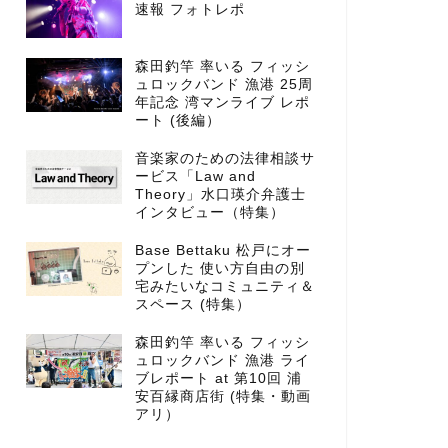
速報 フォトレポ
森田釣竿 率いる フィッシ
ュロックバンド 漁港 25周
年記念 湾マンライブ レポ
ート (後編）
音楽家のための法律相談サ
ービス「Law and
Theory」水口瑛介弁護士
インタビュー（特集）
Base Bettaku 松戸にオー
プンした 使い方自由の別
宅みたいなコミュニティ＆
スペース (特集）
森田釣竿 率いる フィッシ
ュロックバンド 漁港 ライ
ブレポート at 第10回 浦
安百縁商店街 (特集・動画
アリ）