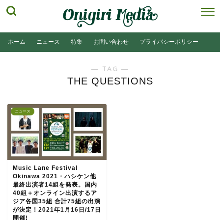
ホーム
ニュース
特集
お問い合わせ
プライバシーポリシー
― TAG ―
THE QUESTIONS
ニュース
Music Lane Festival
Okinawa 2021・ハシケン他
最終出演者14組を発表。国内
40組＋オンライン出演するア
ジア各国35組 合計75組の出演
が決定！2021年1月16日/17日
開催!