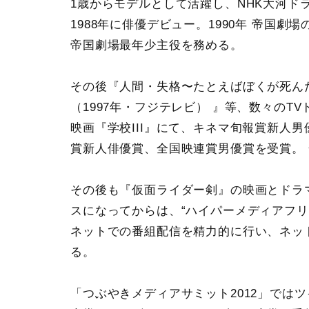
1歳からモデルとして活躍し、NHK大河ド
1988年に俳優デビュー。1990年 帝国
帝国劇場最年少主役を務める。
その後『人間・失格〜たとえばぼくが死んだら
（1997年・フジテレビ） 』等、数々のT
映画『学校III』にて、キネマ旬報賞新人
賞新人俳優賞、全国映連賞男優賞を受賞。
その後も『仮面ライダー剣』の映画とドラ
スになってからは、“ハイパーメディアフリー
ネットでの番組配信を精力的に行い、ネッ
る。
「つぶやきメディアサミット2012」では