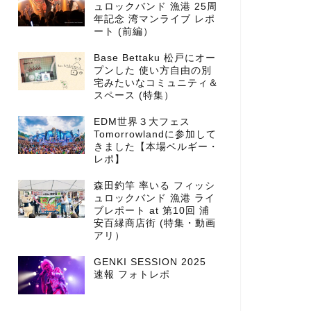
ュロックバンド 漁港 25周
年記念 湾マンライブ レポ
ート (前編）
Base Bettaku 松戸にオー
プンした 使い方自由の別
宅みたいなコミュニティ＆
スペース (特集）
EDM世界３大フェス
Tomorrowlandに参加して
きました【本場ベルギー・
レポ】
森田釣竿 率いる フィッシ
ュロックバンド 漁港 ライ
ブレポート at 第10回 浦
安百縁商店街 (特集・動画
アリ）
GENKI SESSION 2025
速報 フォトレポ