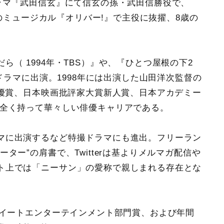
ラマ『武田信玄』にて信玄の孫・武田信勝役で、
劇場のミュージカル『オリバー!』で主役に抜擢、8歳の
（ 1994年・TBS）』や、『ひとつ屋根の下2
Vドラマに出演。1998年には出演した山田洋次監督の
男優賞、日本映画批評家大賞新人賞、日本アカデミー
 全く持って華々しい俳優キャリアである。
マに出演するなど特撮ドラマにも進出。フリーラン
ター”の肩書で、Twitterは基よりメルマガ配信や
ト上では「ニーサン」の愛称で親しまれる存在とな
ツイートエンターテインメント部門賞、および年間