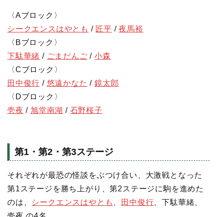
〈Aブロック〉
シークエンスはやとも
/
匠平
/
夜馬裕
〈Bブロック〉
下駄華緒
/
ごまだんご
/
小森
〈Cブロック〉
田中俊行
/
悠遠かなた
/
鏡太郎
〈Dブロック〉
壱夜
/
旭堂南湖
/
石野桜子
第1・第2・第3ステージ
それぞれが最恐の怪談をぶつけ合い、大激戦となった
第1ステージを勝ち上がり、第2ステージに駒を進めた
のは、
シークエンスはやとも
、
田中俊行
、下駄華緒、
壱夜 の4名。