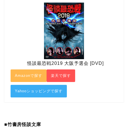
怪談最恐戦2019 大阪予選会 [DVD]
Amazonで探す
楽天で探す
Yahooショッピングで探す
■竹書房怪談文庫