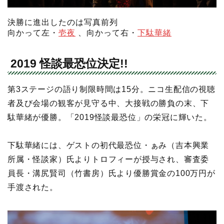
決勝に進出したのは写真前列
向かって左・
壱夜
、向かって右・
下駄華緒
2019 怪談最恐位決定!!
第3ステージの語り制限時間は15分。ニコ生配信の視聴
者及び会場の観客が見守る中、大接戦の勝負の末、下
駄華緒が優勝。「2019怪談最恐位」の栄冠に輝いた。
下駄華緒には、ゲストの初代最恐位・ぁみ（吉本興業
所属・怪談家）氏よりトロフィーが授与され、審査委
員長・溝尻賢司（竹書房）氏より優勝賞金の100万円が
手渡された。