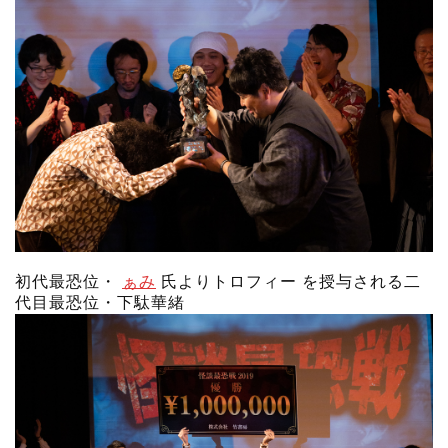
初代最恐位・
ぁみ
氏よりトロフィー を授与される二
代目最恐位・下駄華緒