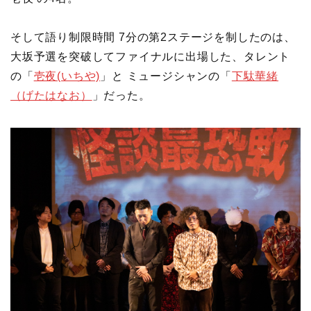
そして語り制限時間 7分の第2ステージを制したのは、
大坂予選を突破してファイナルに出場した、タレント
の「
壱夜(いちや)
」と ミュージシャンの「
下駄華緒
（げたはなお）
」だった。