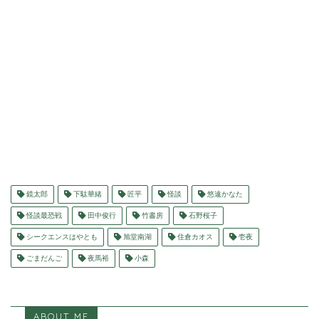
鏡太郎
下駄華緒
匠平
怪談
悠遠かなた
怪談最恐戦
田中俊行
竹書房
石野桜子
シークエンスはやとも
旭堂南湖
住倉カオス
壱夜
ごまだんご
夜馬裕
小森
ABOUT ME