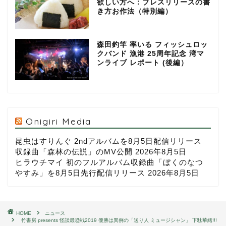
欲しい方へ：プレスリリースの書
き方お作法（特別編）
森田釣竿 率いる フィッシュロッ
クバンド 漁港 25周年記念 湾マ
ンライブ レポート (後編）
Onigiri Media
昆虫はすりんぐ 2ndアルバムを8月5日配信リリース
収録曲「森林の伝説」のMV公開
2026年8月5日
ヒラウチマイ 初のフルアルバム収録曲「ぼくのなつ
やすみ」を8月5日先行配信リリース
2026年8月5日
HOME
ニュース
竹書房 presents 怪談最恐戦2019 優勝は異例の「送り人 ミュージシャン」 下駄華緒!!!