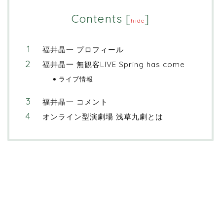
Contents
[
]
hide
福井晶一 プロフィール
福井晶一 無観客LIVE Spring has come
ライブ情報
福井晶一 コメント
オンライン型演劇場 浅草九劇とは