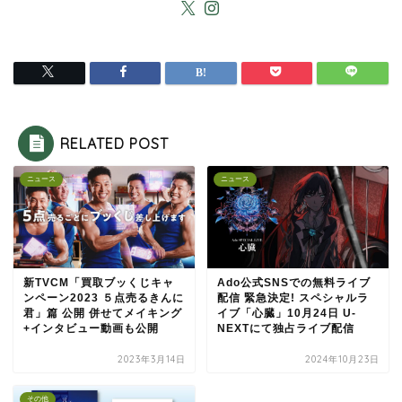
RELATED POST
ニュース
ニュース
新TVCM「買取ブッくじキャ
Ado公式SNSでの無料ライブ
ンペーン2023 ５点売るきんに
配信 緊急決定! スペシャルラ
君」篇 公開 併せてメイキング
イブ「心臓」10月24日 U-
+インタビュー動画も公開
NEXTにて独占ライブ配信
2023年3月14日
2024年10月23日
その他