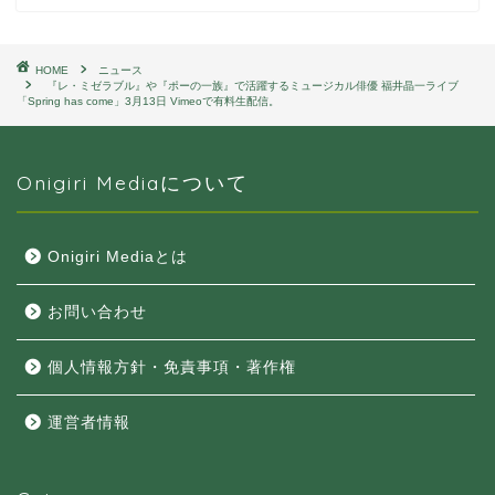
HOME
ニュース
『レ・ミゼラブル』や『ポーの一族』で活躍するミュージカル俳優 福井晶一ライブ
「Spring has come」3月13日 Vimeoで有料生配信。
Onigiri Mediaについて
Onigiri Mediaとは
お問い合わせ
個人情報方針・免責事項・著作権
運営者情報