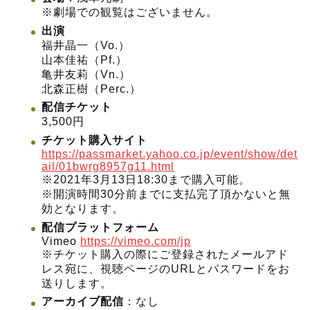
※劇場での観覧はございません。
出演
福井晶一（Vo.）
山本佳祐（Pf.）
亀井友莉（Vn.）
北森正樹（Perc.）
配信チケット
3,500円
チケット購入サイト
https://passmarket.yahoo.co.jp/event/show/det
ail/01bwrg8957g11.html
※2021年3月13日18:30まで購入可能。
※開演時間30分前までに支払完了頂かないと無
効となります。
配信プラットフォーム
Vimeo
https://vimeo.com/jp
※チケット購入の際にご登録されたメールアド
レス宛に、視聴ページのURLとパスワードをお
送りします。
アーカイブ配信
：なし