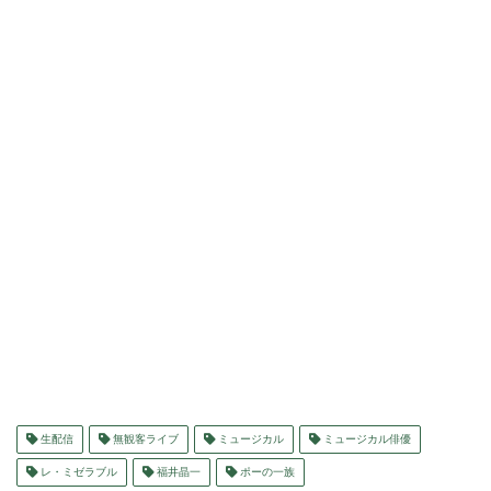
生配信
無観客ライブ
ミュージカル
ミュージカル俳優
レ・ミゼラブル
福井晶一
ポーの一族