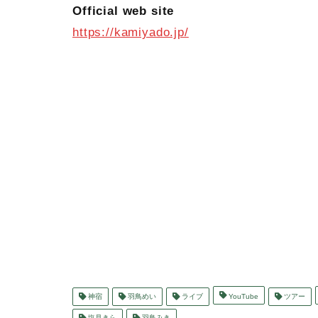
Official web site
https://kamiyado.jp/
神宿
羽鳥めい
ライブ
YouTube
ツアー
塩見きら
羽鳥みき