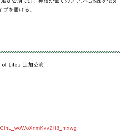
にて開催する追加公演では、神宿が全てのファンに感謝を伝え
イブを届ける。
om of Life』追加公演
l/UClhL_woWoXnmKvv2H8_mxwg