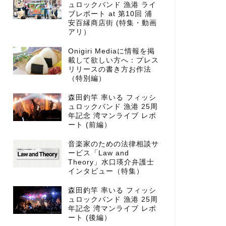
ュロックバンド 漁港 ライ
ブレポート at 第10回 浦
安百縁商店街 (特集・動画
アリ）
Onigiri Mediaに情報を掲
載して欲しい方へ：プレス
リリースの書き方お作法
（特別編）
森田釣竿 率いる フィッシ
ュロックバンド 漁港 25周
年記念 湾マンライブ レポ
ート (前編）
音楽家のための法律相談サ
ービス「Law and
Theory」水口瑛介弁護士
インタビュー（特集）
森田釣竿 率いる フィッシ
ュロックバンド 漁港 25周
年記念 湾マンライブ レポ
ート (後編）