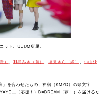
ユニット。UUUM所属。
青）
、
羽島みき（黄）
、
塩見きら（緑）
、
小山ひ
宿」を合わせたもの。神宿（KMYD）の頭文字
）Y=YELL（応援！）D=DREAM（夢！）を届けるた