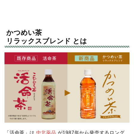
かつめい茶
リラックスブレンド とは
「活命茶」は
中北薬品
が1987年から発売するロング