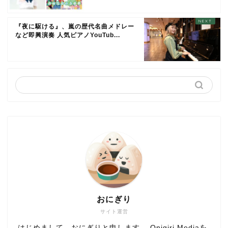
『夜に駆ける』、嵐の歴代名曲メドレー
など即興演奏 人気ピアノYouTub...
おにぎり
サイト運営
はじめまして、おにぎりと申します。 Onigiri Mediaを