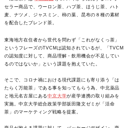
セラー商品で、ウーロン茶、ハブ茶、ほうじ茶、ハト
麦、ナツメ、ジャスミン、柿の葉、昆布の８種の素材
を配合したブレンド茶。
東海地方在住者から世代を問わず「これがなくっ茶」
というフレーズのTVCMは認知されているが、「TVCM
の認知度に対して、商品理解・飲用機会が不足してい
るのではないか」という課題を抱えていた。
そこで、コロナ禍における現代課題にも寄り添う「は
たらく万能茶」である事を知ってもらう為、中北薬品
と地元名古屋にある
中京大学
が産学連携の取り組みを
実施。中京大学総合政策学部坂田隆文ゼミが「活命
茶」のマーケティング戦略を提案。
商品が抱える課題に対して、パッケージデザイン、商