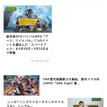
ニュース
超本格SFサバイバルRPG『ア
ース：リバイバル』7つのイベ
ントを盛込んだ「スパークフ
ェス」を4月26日～5月10日ま
で実施
2023年4月25日
SNK歴代格闘家が大集結。新作スマホ向
けRPG『SNK Fight! 最...
シンガーソングライター K E I_H A Y A
S H I シングル...