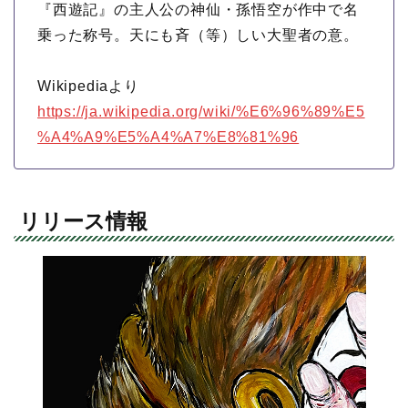
『西遊記』の主人公の神仙・孫悟空が作中で名
乗った称号。天にも斉（等）しい大聖者の意。
Wikipediaより
https://ja.wikipedia.org/wiki/%E6%96%89%E5
%A4%A9%E5%A4%A7%E8%81%96
リリース情報