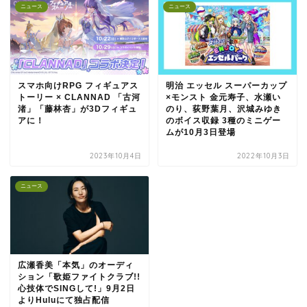
ニュース
ニュース
スマホ向けRPG フィギュアス
明治 エッセル スーパーカップ
トーリー × CLANNAD 「古河
×モンスト 金元寿子、水瀬い
渚」「藤林杏」が3Dフィギュ
のり、荻野葉月、沢城みゆき
アに！
のボイス収録 3種のミニゲー
ムが10月3日登場
2023年10月4日
2022年10月3日
ニュース
広瀬香美「本気」のオーディ
ション「歌姫ファイトクラブ!!
心技体でSINGして!」9月2日
よりHuluにて独占配信