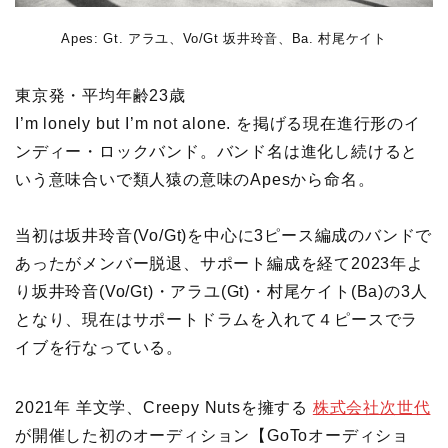
Apes: Gt. アラユ、Vo/Gt 坂井玲音、Ba. 村尾ケイト
東京発・平均年齢23歳
I’m lonely but I’m not alone. を掲げる現在進行形のイ
ンディー・ロックバンド。バンド名は進化し続けると
いう意味合いで類人猿の意味のApesから命名。
当初は坂井玲音(Vo/Gt)を中心に3ピース編成のバンドで
あったがメンバー脱退、サポート編成を経て2023年よ
り坂井玲音(Vo/Gt)・アラユ(Gt)・村尾ケイト(Ba)の3人
となり、現在はサポートドラムを入れて４ピースでラ
イブを行なっている。
2021年 羊文学、Creepy Nutsを擁する
株式会社次世代
が開催した初のオーディション【GoToオーディショ