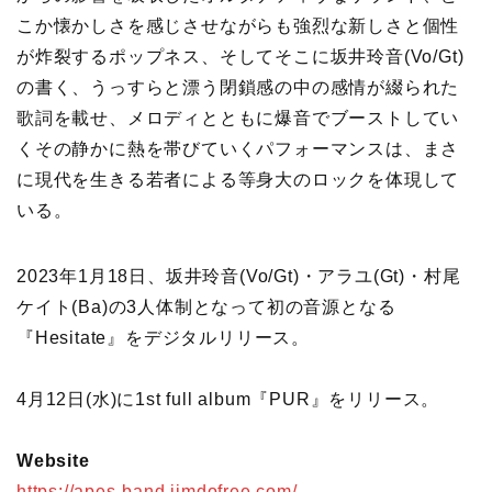
こか懐かしさを感じさせながらも強烈な新しさと個性
が炸裂するポップネス、そしてそこに坂井玲音(Vo/Gt)
の書く、うっすらと漂う閉鎖感の中の感情が綴られた
歌詞を載せ、メロディとともに爆音でブーストしてい
くその静かに熱を帯びていくパフォーマンスは、まさ
に現代を生きる若者による等身大のロックを体現して
いる。
2023年1月18日、坂井玲音(Vo/Gt)・アラユ(Gt)・村尾
ケイト(Ba)の3人体制となって初の音源となる
『Hesitate』をデジタルリリース。
4月12日(水)に1st full album『PUR』をリリース。
Website
https://apes-band.jimdofree.com/