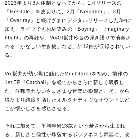
2023年より3人体制となってから、1月リリースの
「Hesitate」を皮切りに、2月「Neighbor」、3月
「Over ray」と続けざまにデジタルリリースした3曲に
加え、ライブでもお馴染みの「Boying」「Imaginary
Flight」の再録や、Vo/Gt坂井玲音の弾き語りで演奏さ
れる「かなしい生き物」など、計12曲が収録されてい
る。
Vo.坂井が幼少期に触れたMr.childrenを初め、前作の
1st EP『Catchall』を経てからさらに新しく吸収し
た、洋邦問わないさまざまな音楽の影響と、そこから
得たより純度を増したオルタナティヴなサウンドはど
こか懐かしさを感じさせる。
それに加えて、平均年齢23歳という若さから生まれ
る、新しさと個性が炸裂するポップネスも武器に、改