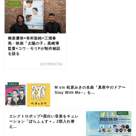
ニュース
柳楽優弥×有村架純×三浦春
馬・映画「太陽の子」黒崎博
監督×コウ・モリPが制作秘話
を語る
2021年8月13日
M sis 松原みきの名曲「真夜中のドア〜
Stay With Me~」を...
エレクトロポップ×面白い音楽をキュレ
ーション「ぽらふぇす＋」2部入れ替
え...