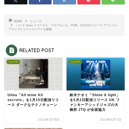
HOME
ニュース
バンド Apes ファースト・フルアルバム「PUR」4月12日リリース アウトスト
アライブとリリースツアーも開催
RELATED POST
ニュース
ニュース
Uilou「All mine All
鈴木ナオミ「Shine A light」
secrets」を1月15日配信リリ
を5月2日配信リリース UK フ
ース ダークなテクノチューン
ァンキーアシッドジャズの大
御所 JTQ が全面協力
2025年1月15日
2024年4月17日