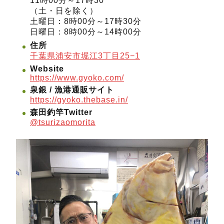
11時00分～17時30
（土・日を除く）
土曜日：8時00分～17時30分
日曜日：8時00分～14時00分
住所
千葉県浦安市堀江3丁目25−1
Website
https://www.gyoko.com/
泉銀 / 漁港通販サイト
https://gyoko.thebase.in/
森田釣竿Twitter
@tsurizaomorita