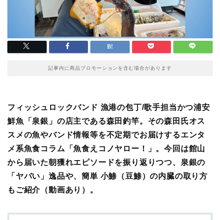
記事内に商品プロモーションを含む場合があります
フィッシュロックバンド 漁港の包丁/歌手担当かつ浦安
鮮魚「泉銀」の店主である
森田釣竿
。その森田氏オス
スメの魚やバンド情報等を不定期でお届けするエンタ
メ系魚食コラム「魚食えコノヤロー！」。今回は館山
から届いた朝獲れエピソードを振り返りつつ、泉銀の
「ヤバい」逸品や、簡単 小鯵（豆鯵）の内臓の取り方
もご紹介（動画あり）。