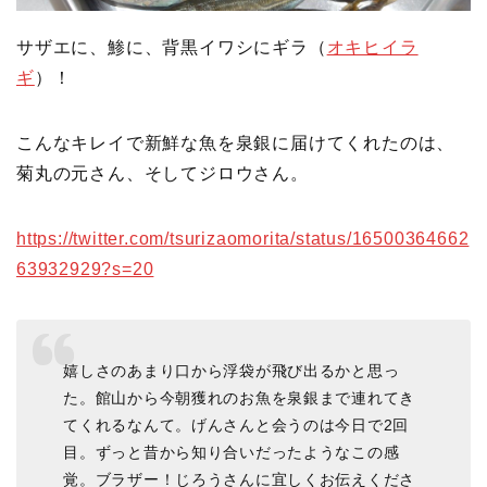
サザエに、鯵に、背黒イワシにギラ（
オキヒイラ
ギ
）！
こんなキレイで新鮮な魚を泉銀に届けてくれたのは、
菊丸の元さん、そしてジロウさん。
https://twitter.com/tsurizaomorita/status/16500364662
63932929?s=20
嬉しさのあまり口から浮袋が飛び出るかと思っ
た。館山から今朝獲れのお魚を泉銀まで連れてき
てくれるなんて。げんさんと会うのは今日で2回
目。ずっと昔から知り合いだったようなこの感
覚。ブラザー！じろうさんに宜しくお伝えくださ