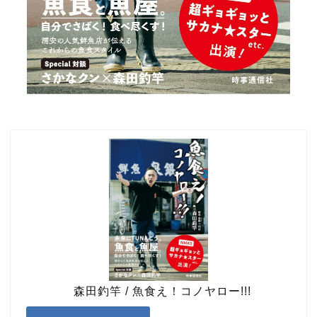
森田釣竿 / 魚食え！コノヤロー!!!