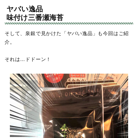
ヤバい逸品
味付け三番瀬海苔
そして、泉銀で見かけた「ヤバい逸品」も今回はご紹
介。
それは…ドドーン！