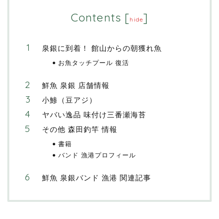
Contents
[
]
hide
泉銀に到着！ 館山からの朝獲れ魚
お魚タッチプール 復活
鮮魚 泉銀 店舗情報
小鯵（豆アジ）
ヤバい逸品 味付け三番瀬海苔
その他 森田釣竿 情報
書籍
バンド 漁港プロフィール
鮮魚 泉銀バンド 漁港 関連記事