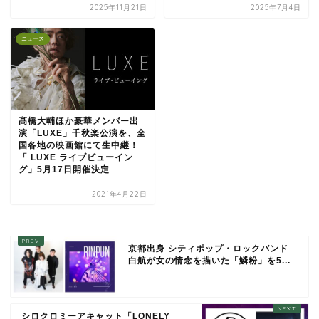
2025年11月21日
2025年7月4日
ニュース
髙橋大輔ほか豪華メンバー出
演「LUXE」千秋楽公演を、全
国各地の映画館にて生中継！
「 LUXE ライブビューイン
グ」5月17日開催決定
2021年4月22日
京都出身 シティポップ・ロックバンド
白航が女の情念を描いた「鱗粉」を5...
シロクロミーアキャット「LONELY