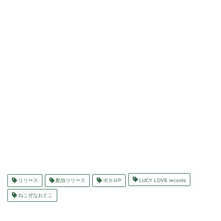
リリース
配信リリース
ボカロP
LUCY LOVE records
ねこぜなおとこ