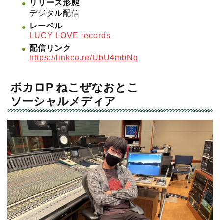
リリース形態
デジタル配信
レーベル
LUCY LOVE records
配信リンク
https://linkco.re/UbU4mbNq
ボカロP ねこぜなおとこ
ソーシャルメディア