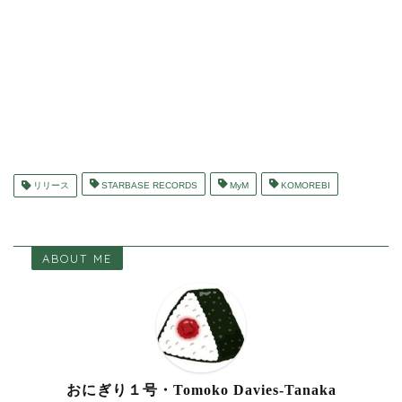
リリース
STARBASE RECORDS
MyM
KOMOREBI
ABOUT ME
おにぎり１号・Tomoko Davies-Tanaka