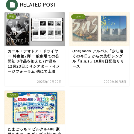
RELATED POST
映画
ニュース
カール・テオドア・ドライヤ
(the)beds アルバム「少し遠
ー 特集第2弾 一般劇場での公
くの今日」からの先行シング
開初 3作品を加えた7作品を
ル「s.n.s」10月8日配信リリ
12月23日よりシアター・イメ
ース
ージフォーラム 他にて上映
2023年10月27日
2025年10月8日
その他
たまごっち × ピルクル400 豪