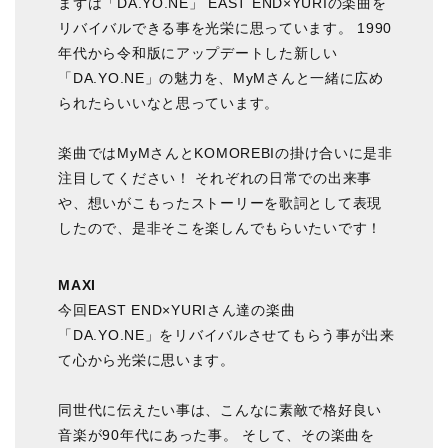
まずは「DA.YO.NE」 EAST END×YURIの楽曲を
リバイバルできる事を光栄に思っています。 1990
年代から令和版にアップデートした新しい
「DA.YO.NE」の魅力を、MyMさんと一緒に広め
られたらいいなと思っています。
楽曲ではMyMさんとKOMOREBIの掛け合いに是非
注目してください！ それぞれの日常での出来事
や、想いがこもったストーリーを歌詞として表現
したので、是非そこを楽しんでもらいたいです！
MAXI
今回EAST END×YURIさん達の楽曲
「DA.YO.NE」をリバイバルさせてもらう事が出来
て心から光栄に思います。
同世代に伝えたい事は、こんなに素敵で格好良い
音楽が90年代にあった事。 そして、その楽曲を