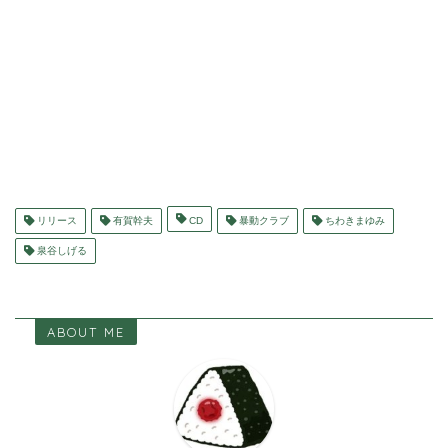
リリース
有賀幹夫
CD
暴動クラブ
ちわきまゆみ
泉谷しげる
ABOUT ME