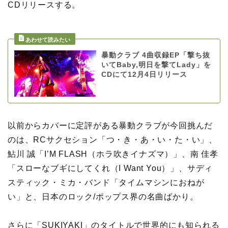
CDリリースする。
暴動クラブ 4曲収録EP「撃ち抜
いてBaby,明日を撃てLady」を
CDにて12月4日リリース
以前からカバーに定評がある暴動クラブが今回挑んだ
のは、RCサクセション「つ・き・あ・い・た・い」、
鮎川 誠「I’M FLASH（ホラ吹きイナズマ）」、南 佳孝
「スローなブギにしてくれ（I Want You）」、サディ
スティック・ミカ・バンド「タイムマシンにおねが
い」と、日本のロック/ポップス界の名曲ばかり。
さらに「SUKIYAKI」のタイトルで世界的にも知られる