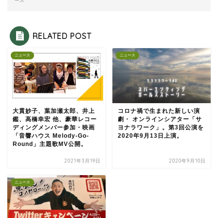
ース
RELATED POST
ニュース
ニュース
大貫妙子、葉加瀬太郎、井上
コロナ禍で生まれた新しい演
鑑、高橋幸宏 他、豪華レコー
劇・ オンラインシアター「サ
ディングメンバー参加・映画
ヨナラワーク」。第3回公演を
「音響ハウス Melody-Go-
2020年9月13日上演。
Round」主題歌MV公開。
2021年3月19日
2020年9月10日
ニュース