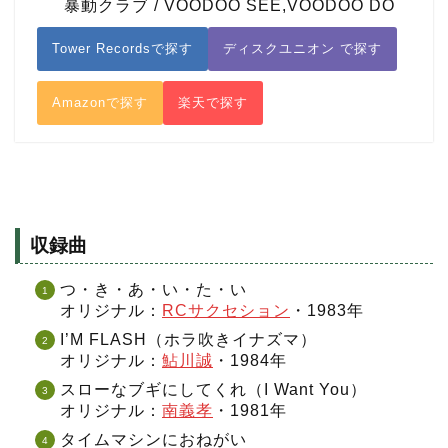
暴動クラブ / VOODOO SEE,VOODOO DO
Tower Recordsで探す
ディスクユニオン で探す
Amazonで探す
楽天で探す
収録曲
つ・き・あ・い・た・い
オリジナル：
RCサクセション
・1983年
I’M FLASH（ホラ吹きイナズマ）
オリジナル：
鮎川誠
・1984年
スローなブギにしてくれ（I Want You）
オリジナル：
南義孝
・1981年
タイムマシンにおねがい