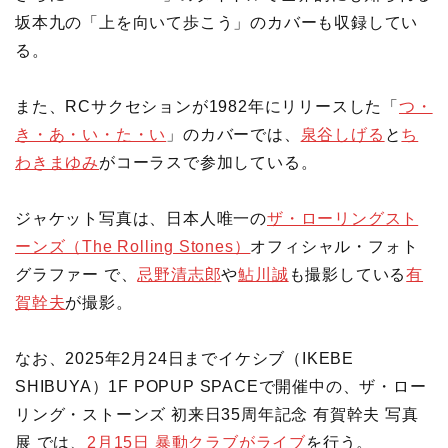
坂本九の「上を向いて歩こう」のカバーも収録してい
る。
また、RCサクセションが1982年にリリースした「
つ・
き・あ・い・た・い
」のカバーでは、
泉谷しげる
と
ち
わきまゆみ
がコーラスで参加している。
ジャケット写真は、日本人唯一の
ザ・ローリングスト
ーンズ（The Rolling Stones）
オフィシャル・フォト
グラファー で、
忌野清志郎
や
鮎川誠
も撮影している
有
賀幹夫
が撮影。
なお、2025年2月24日までイケシブ（IKEBE
SHIBUYA）1F POPUP SPACEで開催中の、ザ・ロー
リング・ストーンズ 初来日35周年記念 有賀幹夫 写真
展 では、
2月15日 暴動クラブがライブ
を行う。