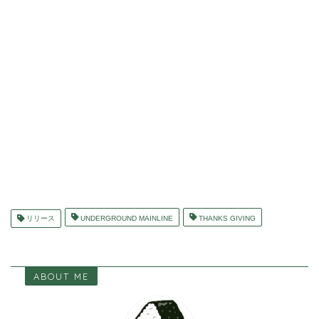
リリース
UNDERGROUND MAINLINE
THANKS GIVING
ABOUT ME