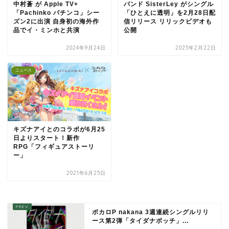
中村蒼 が Apple TV+
バンド SisterLey がシングル
「Pachinko パチンコ」シー
「ひとえに透明」を2月28日配
ズン2に出演 自身初の海外作
信リリース リリックビデオも
品でイ・ミンホと共演
公開
2024年9月24日
2025年2月22日
ニュース
キズナアイとのコラボが6月25
日よりスタート！新作
RPG「フィギュアストーリ
ー」
2021年6月25日
ボカロP nakana 3週連続シングルリリ
ース第2弾「タイダナボッチ」...