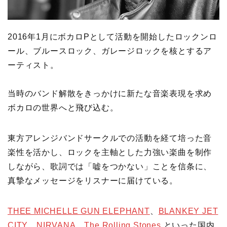
2016年1月にボカロPとして活動を開始したロックンロ
ール、ブルースロック、ガレージロックを核とするア
ーティスト。
当時のバンド解散をきっかけに新たな音楽表現を求め
ボカロの世界へと飛び込む。
東方アレンジバンドサークルでの活動を経て培った音
楽性を活かし、ロックを主軸とした力強い楽曲を制作
しながら、歌詞では「嘘をつかない」ことを信条に、
真摯なメッセージをリスナーに届けている。
THEE MICHELLE GUN ELEPHANT
、
BLANKEY JET
CITY
、
NIRVANA
、
The Rolling Stones
といった国内