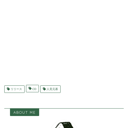
リリース
CD
人見元基
ABOUT ME