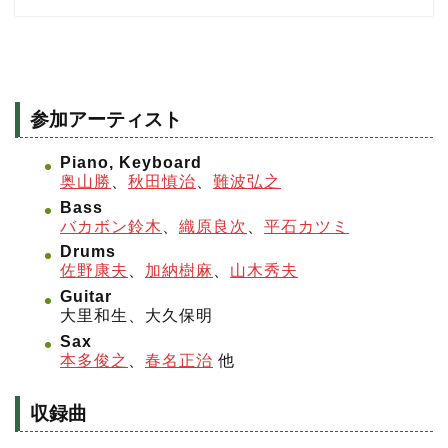
参加アーティスト
Piano, Keyboard
奥山勝
、
秋田慎治
、
難波弘之
Bass
バカボン鈴木
、
織原良次
、
平石カツミ
Drums
佐野康夫
、
加納樹麻
、
山木秀夫
Guitar
大里和生、大久保明
Sax
本多俊之
、
春名正治
他
収録曲