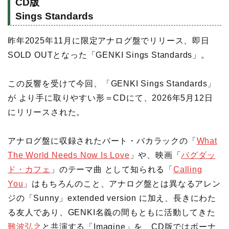
CD版
Sings Standards
昨年2025年11月に限定アナログ盤でリリース、即⽇
SOLD OUTとなった「GENKI Sings Standards」。
この反響を受けて今回、「GENKI Sings Standards」
が より手に取りやすい形＝CDにて、2026年5月12日
にリリースされた。
アナログ盤に収録されたバート・バカラックの「
What
The World Needs Now Is Love
」や、映画「
バグダッ
ド・カフェ
」のテーマ曲 として知られる「
Calling
You
」はもちろんのこと、アナログ盤とは異なるアレン
ジの「Sunny」extended version に加え、長きにわた
る友人であり、GENKI名義の間もともに活動してきた
難波弘之
と共演する「Imagine」を、CD版ではボーナ