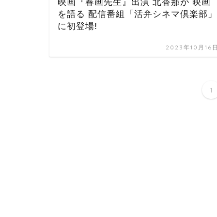
映画『春画先生』出演 北香那が 映画
を語る 配信番組「活弁シネマ倶楽部」
に初登場!
2023年10月16
1