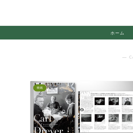
ホーム
― C
映画