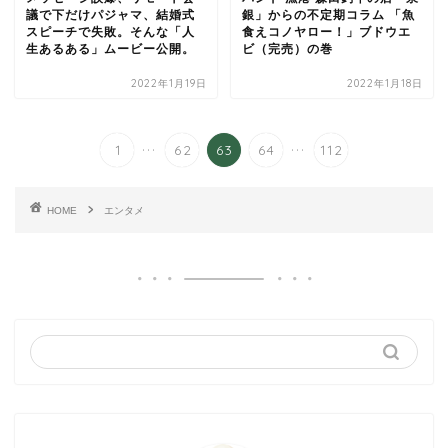
議で下だけパジャマ、結婚式
銀」からの不定期コラム 「魚
スピーチで失敗。そんな「人
食えコノヤロー！」ブドウエ
生あるある」ムービー公開。
ビ（完売）の巻
2022年1月19日
2022年1月18日
...
...
1
62
63
64
112
HOME
エンタメ