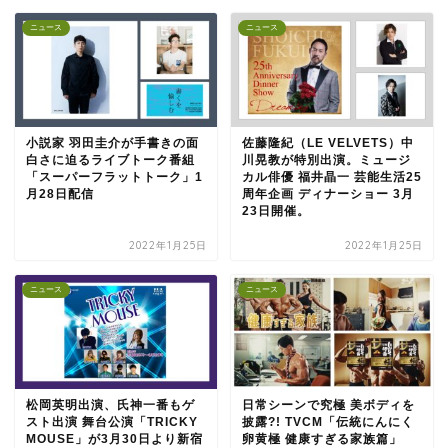
ニュース
ニュース
小説家 羽田圭介が手書きの面
佐藤隆紀（LE VELVETS）中
白さに迫るライブトーク番組
川晃教が特別出演。ミュージ
「スーパーフラットトーク」1
カル俳優 福井晶一 芸能生活25
月28日配信
周年企画 ディナーショー 3月
23日開催。
2022年1月25日
2022年1月25日
ニュース
ニュース
松岡英明出演、氏神一番もゲ
日常シーンで究極 美ボディを
スト出演 舞台公演「TRICKY
披露?! TVCM「伝統にんにく
MOUSE」が3月30日より新宿
卵黄極 健康すぎる家族篇」