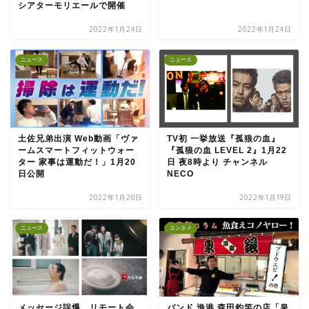
シアターモリエールで開催
2022年1月24日
2022年1月24日
ニュース
ニュース
土佐兄弟出演 Web動画「ヴァ
TV初 一挙放送『孤狼の血』
ームスマートフィットウォー
『孤狼の血 LEVEL 2』1月22
ター 家事は運動だ！」1月20
日 夜8時より チャンネル
日公開
NECO
2022年1月20日
2022年1月19日
ニュース
エンタメ
メッセージ誤爆、リモート会
バンド 漁港 森田釣竿の店「泉