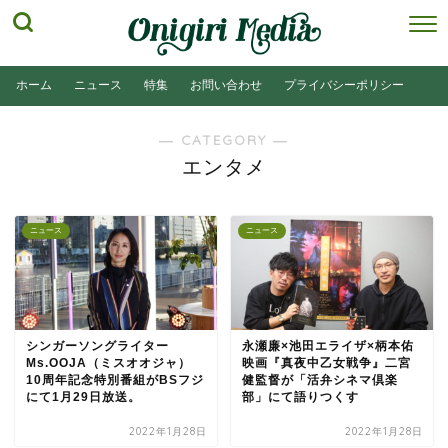
ホーム
ニュース
特集
お問い合わせ
プライバシーポリシー
― CATEGORY ―
エンタメ
ニュース
ニュース
シンガーソングライター
永瀬廉×池田エライザ×柄本佑
Ms.OOJA（ミスオオジャ）
映画『真夜中乙女戦争』二宮
10周年記念特別番組がBSフジ
健監督が「活弁シネマ倶楽
にて1月29日放送。
部」にて語りつくす
2022年1月28日
2022年1月28日