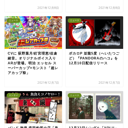
2021年12月8日
2021年12月8日
ニュース
ニュース
CVに 荻野葉月/釘宮理恵/佐倉
ボカロP 並龍5度（へいたつご
綾音。オリジナルボイス入り
ど）『PANDORAのハコ』を
ARが登場。明治 エッセル ス
12月10日配信リリース
ーパーカップ×モンスト「超レ
アカップ祭」
2021年12月7日
2021年12月7日
エンタメ
ニュース
バンド 漁港 森田釣竿の店「泉
12月22日シングル「YOLU」