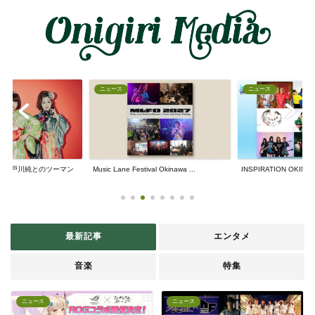
ニュース
ニュース
8日 戸川純とのツーマン
Music Lane Festival Okinawa ...
INSPIRATION OKINAW
最新記事
エンタメ
音楽
特集
ニュース
ニュース