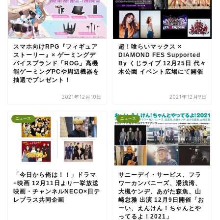
スマホ向けRPG『フィギュア
超！喰らいマックス ×
ストーリー』× ゲーミングデ
DIAMOND FES Supported
バイスブランド「ROG」高機
By くじライブ 12月25日 代々
能ゲーミングPCや周辺機器を
木公園 イベント広場にて開催
抽選でプレゼント！
2021年12月10日
2021年12月9日
ニュース
ニュース
「今日から俺は！！」ドラマ
サニーデイ・サービス、フラ
+映画 12月11日より一挙放送
ワーカンパニーズ、湯浅湾、
映画・チャンネルNECO×日テ
大槻ケンヂ、あがた森魚、山
レプラス共同企画
崎怠雅 出演 12月9日開催「お
ーい、えんけん！ちゃんとや
ってるよ！2021」