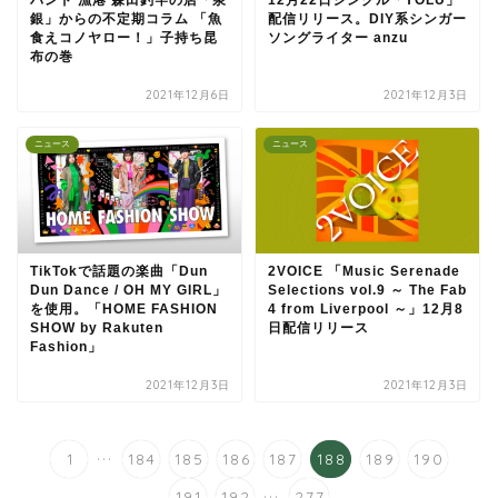
銀」からの不定期コラム 「魚
配信リリース。DIY系シンガー
食えコノヤロー！」子持ち昆
ソングライター anzu
布の巻
2021年12月6日
2021年12月3日
ニュース
ニュース
TikTokで話題の楽曲「Dun
2VOICE 「Music Serenade
Dun Dance / OH MY GIRL」
Selections vol.9 ～ The Fab
を使用。「HOME FASHION
4 from Liverpool ～」12月8
SHOW by Rakuten
日配信リリース
Fashion」
2021年12月3日
2021年12月3日
...
1
184
185
186
187
188
189
190
...
191
192
277