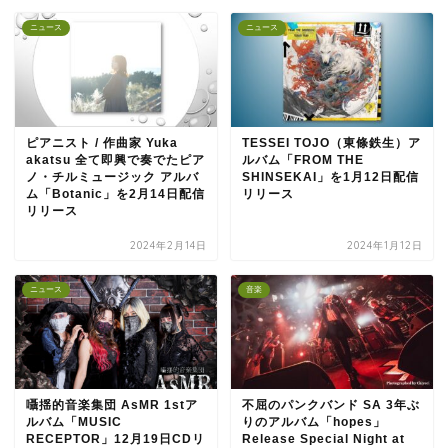
ニュース
ニュース
ピアニスト / 作曲家 Yuka
TESSEI TOJO（東條鉄生）ア
akatsu 全て即興で奏でたピア
ルバム「FROM THE
ノ・チルミュージック アルバ
SHINSEKAI」を1月12日配信
ム「Botanic」を2月14日配信
リリース
リリース
2024年2月14日
2024年1月12日
ニュース
音楽
囁揺的音楽集団 AsMR 1stア
不屈のパンクバンド SA 3年ぶ
ルバム「MUSIC
りのアルバム「hopes」
RECEPTOR」12月19日CDリ
Release Special Night at