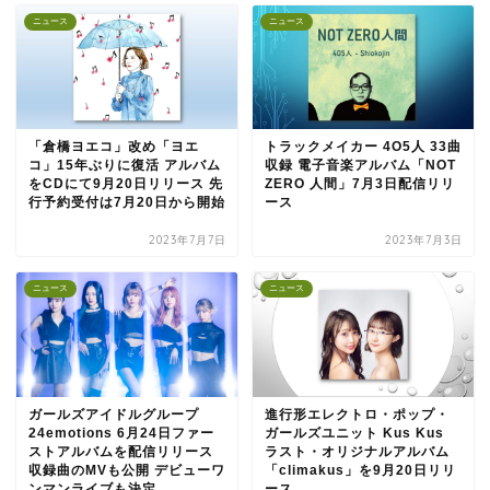
ニュース
ニュース
「倉橋ヨエコ」改め「ヨエ
トラックメイカー 4O5人 33曲
コ」15年ぶりに復活 アルバム
収録 電子音楽アルバム「NOT
をCDにて9月20日リリース 先
ZERO 人間」7月3日配信リリ
行予約受付は7月20日から開始
ース
2023年7月7日
2023年7月3日
ニュース
ニュース
ガールズアイドルグループ
進行形エレクトロ・ポップ・
24emotions 6月24日ファー
ガールズユニット Kus Kus
ストアルバムを配信リリース
ラスト・オリジナルアルバム
収録曲のMVも公開 デビューワ
「climakus」を9月20日リリ
ンマンライブも決定
ース