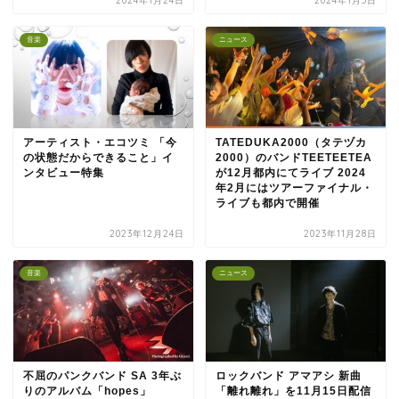
2024年1月24日
2024年1月5日
音楽
ニュース
アーティスト・エコツミ 「今
TATEDUKA2000（タテヅカ
の状態だからできること」イ
2000）のバンドTEETEETEA
ンタビュー特集
が12月都内にてライブ 2024
年2月にはツアーファイナル・
ライブも都内で開催
2023年12月24日
2023年11月28日
音楽
ニュース
不屈のパンクバンド SA 3年ぶ
ロックバンド アマアシ 新曲
りのアルバム「hopes」
「離れ離れ」を11月15日配信