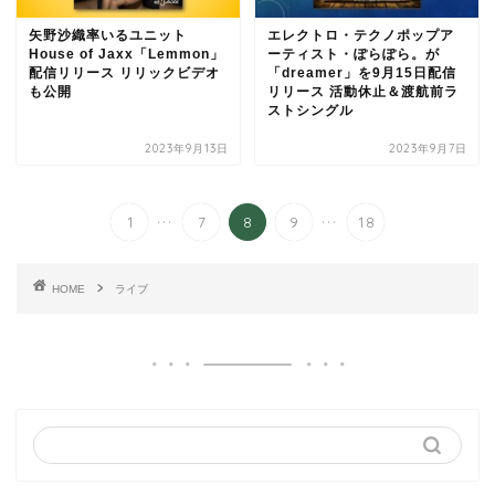
矢野沙織率いるユニット
エレクトロ・テクノポップア
House of Jaxx「Lemmon」
ーティスト・ぽらぽら。が
配信リリース リリックビデオ
「dreamer」を9月15日配信
も公開
リリース 活動休止＆渡航前ラ
ストシングル
2023年9月13日
2023年9月7日
...
...
1
7
8
9
18
HOME
ライブ