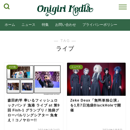
ホーム
ニュース
特集
お問い合わせ
プライバシーポリシー
― TAG ―
ライブ
その他
ニュース
森田釣竿 率いるフィッシュロ
Zeke Deux「無料単独公演」
ックバンド 漁港 ライブ at 第9
を1月7日池袋BlackHoleで開
回 Fish-1 グランプリ / 池袋グ
催
ローバルリングシアター 魚食
え！コノヤロー!!