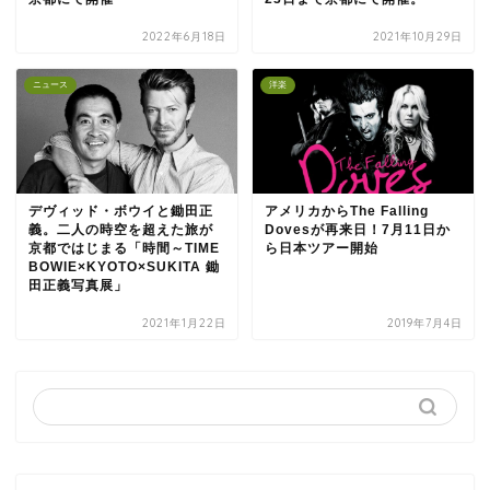
2022年6月18日
2021年10月29日
ニュース
洋楽
デヴィッド・ボウイと鋤田正
アメリカからThe Falling
義。二人の時空を超えた旅が
Dovesが再来日！7月11日か
京都ではじまる「時間～TIME
ら日本ツアー開始
BOWIE×KYOTO×SUKITA 鋤
田正義写真展」
2021年1月22日
2019年7月4日