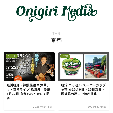
― TAG ―
京都
ニュース
その他
姫川明輝・神獣墨絵 × 深草ア
明治 エッセル スーパーカップ
キ・秦琴ライブ 祇園祭・後祭
抹茶 を10月9日・10日京都・
7月22日 京都ちおん舎にて開
圓徳院の境内で無料提供
催
2026年6月16日
2025年10月6日