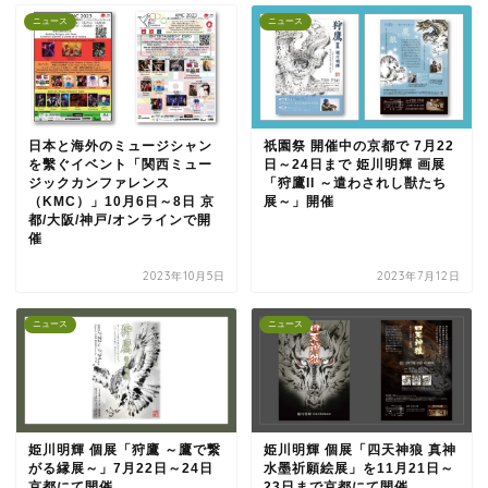
ニュース
ニュース
日本と海外のミュージシャン
祇園祭 開催中の京都で 7月22
を繫ぐイベント「関西ミュー
日～24日まで 姫川明輝 画展
ジックカンファレンス
「狩鷹II ～遣わされし獣たち
（KMC）」10月6日～8日 京
展～」開催
都/大阪/神戸/オンラインで開
催
2023年10月5日
2023年7月12日
ニュース
ニュース
姫川明輝 個展「狩鷹 ～鷹で繋
姫川明輝 個展「四天神狼 真神
がる縁展～」7月22日～24日
水墨祈願絵展」を11月21日～
京都にて開催
23日まで京都にて開催。