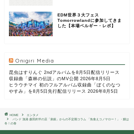
EDM世界３大フェス
Tomorrowlandに参加してきま
した【本場ベルギー・レポ】
Onigiri Media
昆虫はすりんぐ 2ndアルバムを8月5日配信リリース
収録曲「森林の伝説」のMV公開
2026年8月5日
ヒラウチマイ 初のフルアルバム収録曲「ぼくのなつ
やすみ」を8月5日先行配信リリース
2026年8月5日
HOME
エンタメ
バンド 漁港 森田釣竿の店「泉銀」からの不定期コラム 「魚食えコノヤロー！」・鰻は
冬！の巻