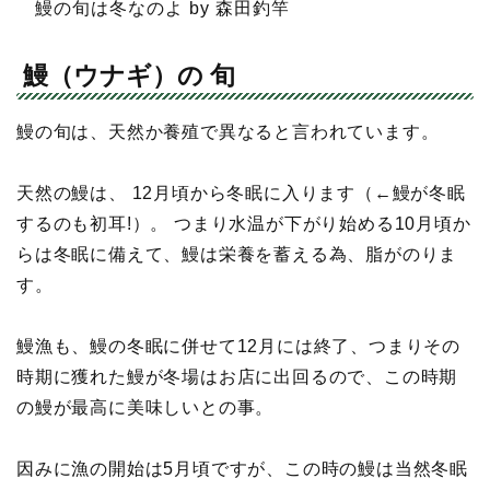
鰻の旬は冬なのよ by 森田釣竿
鰻（ウナギ）の 旬
鰻の旬は、天然か養殖で異なると言われています。
天然の鰻は、 12月頃から冬眠に入ります（←鰻が冬眠
するのも初耳!）。 つまり水温が下がり始める10月頃か
らは冬眠に備えて、鰻は栄養を蓄える為、脂がのりま
す。
鰻漁も、鰻の冬眠に併せて12月には終了、つまりその
時期に獲れた鰻が冬場はお店に出回るので、この時期
の鰻が最高に美味しいとの事。
因みに漁の開始は5月頃ですが、この時の鰻は当然冬眠