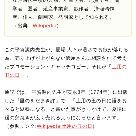
江戸時代中頃の人物。本草学者、地質学者、蘭
学者、医者、殖産事業家、戯作者、浄瑠璃作
者、俳人、蘭画家、発明家として知られる。
（出典：
Wikipedia
）
この平賀源内先生が、夏場 人々が暑さで食欲が落ちる
為、売り上げが上がらない鰻屋さんに相談されて考え
たプロモーション・キャッチコピー、それが「
土用の
丑の日
」。
通説では、 平賀源内先生が安永3年（1774年）に出版
した『里のをだまき評』で、「土用の丑の日に鰻を食
べると滋養になる」と書いた事がきっかけで、夏場に
鰻の蒲焼きが広く売れるようになったと言います。
（参照リンク:
Wikipedia 土用の丑の日
）