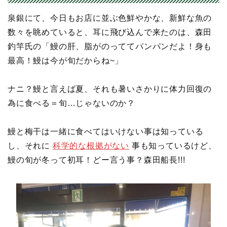
泉銀にて、今日もお店に並ぶ色鮮やかな、新鮮な魚の
数々を眺めていると、耳に飛び込んで来たのは、森田
釣竿氏の「鰻の肝、脂がのっててパンパンだよ！身も
最高！鰻は今が旬だからね~」
ナニ？鰻と言えば夏、それも暑いさかりに体力回復の
為に食べる＝旬…じゃないのか？
鰻と梅干は一緒に食べてはいけない事は知っている
し、それに
科学的な根拠がない
事も知っているけど、
鰻の旬が冬って初耳！どー言う事？森田船長!!!