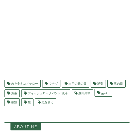
魚を食えコノヤロー
ウナギ
土用の丑の日
浦安
丑の日
漁港
フィッシュロックバンド 漁港
森田釣竿
gyoko
泉銀
鰻
魚を食え
ABOUT ME