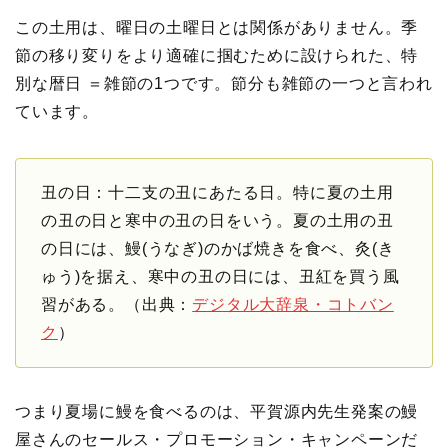
この土用は、曜日の土曜日とは関係がありません。季
節の移り変りをより適確に掴むために設けられた、特
別な暦日 ＝雑節の1つです。節分も雑節の一つと言われ
ています。
丑の日：十二支の丑にあたる日。特に夏の土用
の丑の日と寒中の丑の日をいう。夏の土用の丑
の日には、鰻(うなぎ)のかば焼きを食べ、灸(き
ゅう)を据え、寒中の丑の日には、丑紅を買う風
習がある。（出典：
デジタル大辞泉・コトバン
ク
）
つまり夏場に鰻を食べるのは、平賀源内先生発案の鰻
屋さんのセールス・プロモーション・キャンペーンだ