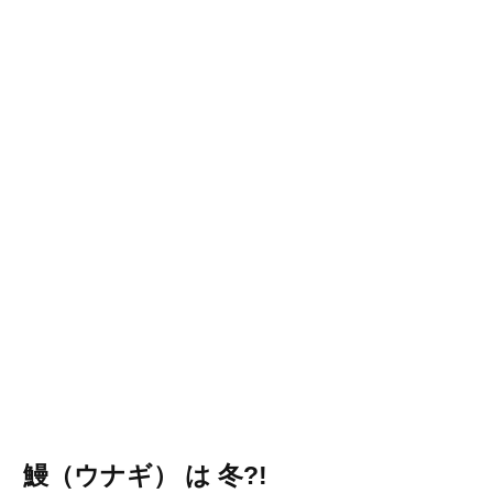
鰻（ウナギ） は 冬?!