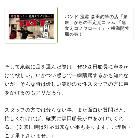
バンド 漁港 森田釣竿の店「泉
銀」からの不定期コラム 「魚
食えコノヤロー！」・桜満開牡
蠣の巻！
そして泉銀に足を運んだ際は、ぜひ森田船長に声をか
けて欲しい。いかつい感じで一瞬躊躇するかも知れな
いが、そんな時は優しい笑顔の女性スタッフの方に声
をかけるのもアリだろう。
スタッフの方では分らない事、また面白い質問だと、
忙しくなければ、確実に森田船長が声をかけてくれ
る。 (※繁忙時は対応出来ない事もあります。ご理解・
ご了承下さいませ。)