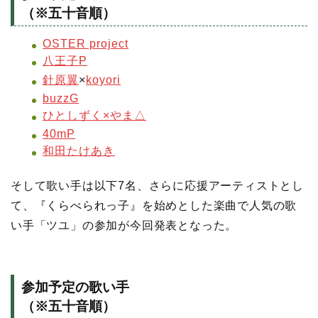
（※五十音順）
OSTER project
八王子P
針原翼
×
koyori
buzzG
ひとしずく×やま△
40mP
和田たけあき
そして歌い手は以下7名、さらに応援アーティストとし
て、『くらべられっ子』を始めとした楽曲で人気の歌
い手「ツユ」の参加が今回発表となった。
参加予定の歌い手
（※五十音順）