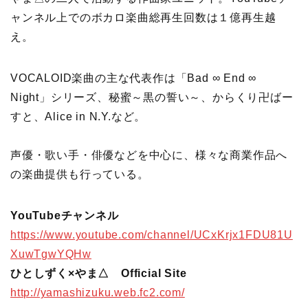
ャンネル上でのボカロ楽曲総再生回数は１億再生越
え。
VOCALOID楽曲の主な代表作は「Bad ∞ End ∞
Night」シリーズ、秘蜜～黒の誓い～、からくり卍ばー
すと、Alice in N.Y.など。
声優・歌い手・俳優などを中心に、様々な商業作品へ
の楽曲提供も行っている。
YouTubeチャンネル
https://www.youtube.com/channel/UCxKrjx1FDU81U
XuwTgwYQHw
ひとしずく×やま△ Official Site
http://yamashizuku.web.fc2.com/