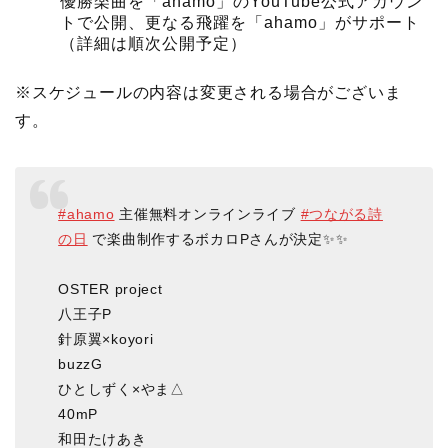
優勝楽曲を「ahamo」のYouTube公式アカウン
トで公開、更なる飛躍を「ahamo」がサポート
（詳細は順次公開予定）
※スケジュールの内容は変更される場合がございま
す。
#ahamo
主催無料オンラインライブ
#つながる詩
の日
で楽曲制作するボカロPさんが決定✨✨​
OSTER project​
八王子P​
針原翼×koyori​
buzzG​
ひとしずく×やま△​
40mP​
和田たけあき​