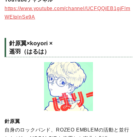
https://www.youtube.com/channel/UCFQQiEB1gjFlm
WEIplnSe9A
針原翼×koyori ×
遥羽（はるは）
針原翼
自身のロックバンド、ROZEO EMBLEMの活動と並行