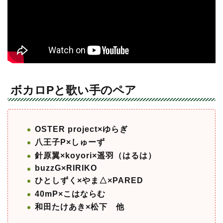
ボカロPと歌い手のペア
OSTER project
×ゆらぎ
八王子P×しゅーず
針原翼×koyori×遥羽（はるは）
buzzG×RIRIKO
ひとしずく×やま△×PARED
40mP×こはならむ
和田たけあき×松下 他