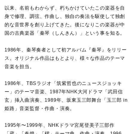
以来、名前もわからず、朽ちかけていたこの楽器を自
身で修理、調弦、作曲し、独自の奏法を駆使して独創
的な音世界を創り上げてきた。後になりこの楽器が中
国の古典楽器「秦琴（しんきん）」という事を知る。
1986年、秦琴奏者として初アルバム『秦琴』をリリー
ス。オリジナル作品はもとより、様々な作品のテーマ
音楽を担当。
1986年、TBSラジオ「筑紫哲也のニュースジョッキ
ー」のテーマ音楽、1987年NHK大河ドラマ「武田信
玄」挿入曲演奏、1989年、坂東玉三郎舞台「玉三郎 in
姫路」音楽監督・作曲・演奏。
1995年〜1999年、NHKドラマ宮尾登美子三部作
「蔵」「春燈」「櫂」テーマ曲、作曲・演奏、1996