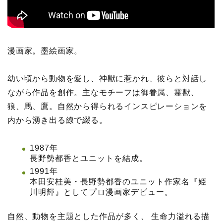
漫画家。墨絵画家。
幼い頃から動物を愛し、神獣に惹かれ、彼らと対話し
ながら作品を創作。主なモチーフは御眷属、霊獣、
狼、馬、鷹。自然から得られるインスピレーションを
内から湧き出る線で綴る。
1987年
長野勢都香とユニットを結成。
1991年
本田安桂美・長野勢都香のユニット作家名『姫
川明輝』としてプロ漫画家デビュー。
自然、動物を主題とした作品が多く、 生命力溢れる描