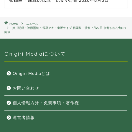
収録曲「森林の伝説」のMV公開
2026年8月5日
HOME
ニュース
姫川明輝・神獣墨絵 × 深草アキ・秦琴ライブ 祇園祭・後祭 7月22日 京都ちおん舎にて
開催
Onigiri Mediaについて
Onigiri Mediaとは
お問い合わせ
個人情報方針・免責事項・著作権
運営者情報