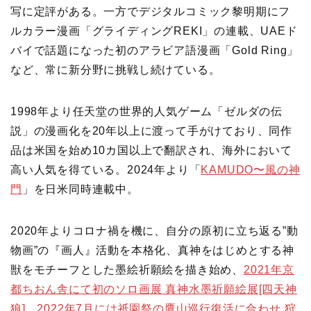
写に定評がある。一方でデジタルコミック黎明期にフ
ルカラー漫画「グライディングREKI」の連載、UAEド
バイで話題になった初のアラビア語漫画「Gold Ring」
など、常に新分野に挑戦し続けている。
1998年より任天堂の世界的人気ゲーム「ゼルダの伝
説」の漫画化を20年以上に渡って手がけており、同作
品は米国を始め10カ国以上で翻訳され、海外において
高い人気を得ている。2024年より「
KAMUDO〜風の神
門
」を日米同時連載中。
2020年よりコロナ禍を機に、自分の原初に立ち返る”動
物画”の『画人』活動を本格化、真神をはじめとする神
獣をモチーフとした墨絵祈願絵を描き始め、
2021年京
都ちおん舎にて初のソロ画展 真神水墨祈願絵展[四天神
狼]
、
2022年7月には祇園祭の鷹山巡行復活に合わせ 狩