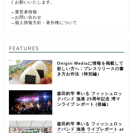
くお願いいたします。
→
運営者情報
→
お問い合わせ
→
個人情報方針・著作権について
FEATURES
Onigiri Mediaに情報を掲載して
欲しい方へ：プレスリリースの書
き方お作法（特別編）
森田釣竿 率いる フィッシュロッ
クバンド 漁港 25周年記念 湾マ
ンライブ レポート (後編）
森田釣竿 率いる フィッシュロッ
クバンド 漁港 ライブレポート at