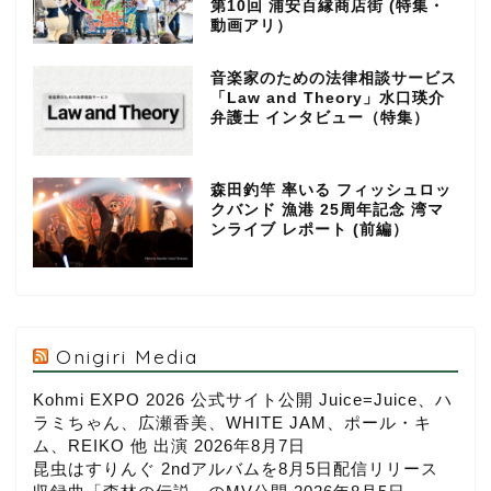
第10回 浦安百縁商店街 (特集・
動画アリ）
音楽家のための法律相談サービス
「Law and Theory」水口瑛介
弁護士 インタビュー（特集）
森田釣竿 率いる フィッシュロッ
クバンド 漁港 25周年記念 湾マ
ンライブ レポート (前編）
Onigiri Media
Kohmi EXPO 2026 公式サイト公開 Juice=Juice、ハ
ラミちゃん、広瀬香美、WHITE JAM、ポール・キ
ム、REIKO 他 出演
2026年8月7日
昆虫はすりんぐ 2ndアルバムを8月5日配信リリース