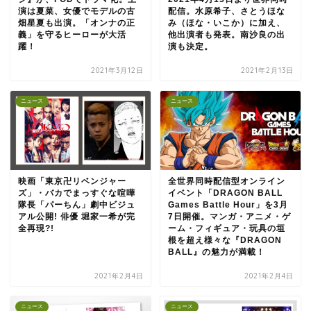
演は夏菜、女優でモデルの古
配信。水原希子、さとうほな
畑星夏も出演。「オンナの正
み（ほな・いこか）に加え、
義」を守るヒーローが大活
他出演者も発表。南沙良の出
躍！
演も決定。
2021年3月12日
2021年2月13日
ニュース
ニュース
映画「東京卍リベンジャー
全世界同時配信型オンライン
ズ」・バカでまっすぐな喧嘩
イベント「DRAGON BALL
隊長「パーちん」劇中ビジュ
Games Battle Hour」を3月
アル公開! 俳優 堀家一希が完
7日開催。マンガ・アニメ・ゲ
全再現?!
ーム・フィギュア・玩具の垣
根を超え様々な『DRAGON
BALL』の魅力が満載！
2021年2月4日
2021年2月4日
ニュース
ニュース