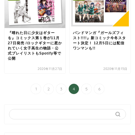
『晴れた日に少女はギター
バンドマンガ『ガールズフィ
を』コミックス第１巻が11月
スト!!!!』新コミック今冬スタ
27日発売 /ロックギターに惹か
ート決定！ 12月5日には配信
れていく女子高生の物語・公
ワンマンも!!
式プレイリストもSpotify等で
公開
2020年11月27日
2020年11月15日
1
2
3
4
5
6