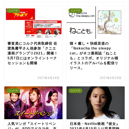
ニュース
ニュース
審査員にコルク代表取締役 佐
猫 × 癒し × 快眠音楽の
渡島庸平さん他参加「クニエ
「Nekocha the sleepy
漫画グランプリ2021」開催！
cat」がネコ漫画誌「ねこと
5月7日にはオンライントーク
も」とコラボ。オリジナル猫
セッションも開催
イラストのアルバムを配信リ
リース。
2021年4月24日
2021年4月20日
ニュース
ニュース
人気マンガ『スイートリベン
日本発・Netflix映画『彼女』
ジ』が、FODでドラマ化。主
2021年4月15日より世界同時