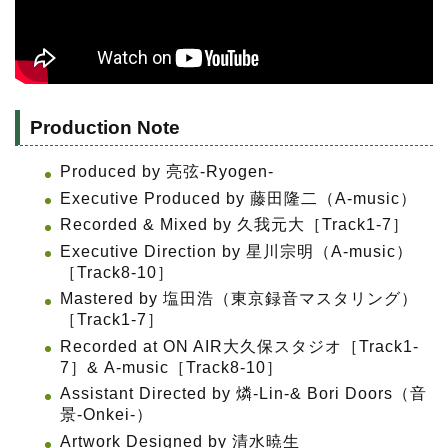
Production Note
Produced by 亮弦-Ryogen-
Executive Produced by 藤田隆二（A-music）
Recorded & Mixed by 久我元大［Track1-7］
Executive Direction by 星川宗明（A-music）
［Track8-10］
Mastered by 塩田浩（東京録音マスタリング）
［Track1-7］
Recorded at ON AIR大久保スタジオ［Track1-
7］& A-music［Track8-10］
Assistant Directed by 燐-Lin-& Bori Doors（音
景-Onkei-）
Artwork Designed by 清水暁生