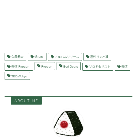
久我元大
燐-Lin-
アルバムリリース
悪性リンパ腫
亮弦-Ryogen-
Ryogen
Bori Doors
ソロギタリスト
亮弦
TEDxTokyo
ABOUT ME