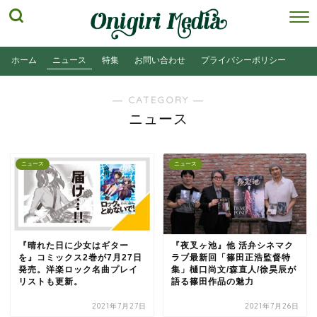
ホーム
ニュース
特集
お問い合わせ
プライバシーポリシー
― CATEGORY ―
ニュース
ニュース
ニュース
『晴れた日に少女はギター
『夜叉ヶ池』他 活弁シネマク
を』コミックス2巻が7月27日
ラブ最新回「篠田正浩監督特
発売。洋楽ロック名曲プレイ
集」樋口尚文/森直人/徐昊辰が
リストも更新。
語る篠田作品の魅力
2021年7月27日
2021年7月26日