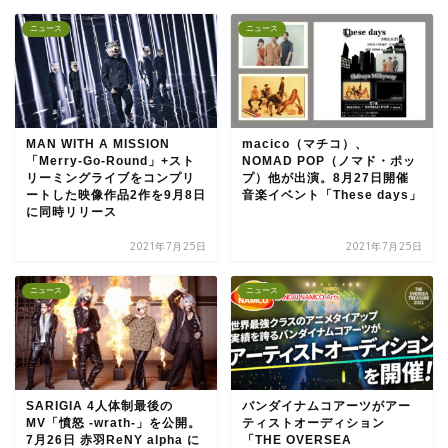
ニュース
ニュース
MAN WITH A MISSION
macico（マチコ）、
「Merry-Go-Round」+スト
NOMAD POP（ノマド・ポッ
リーミングライブをコンプリ
プ）他が出演。8月27日開催
ートした映像作品2作を9月8日
音楽イベント「These days」
に同時リリース
2021年7月25日
2021年7月25日
ニュース
ニュース
SARIGIA 4人体制最後の
バンダイナムコアーツがアー
MV「憤怒 -wrath-」を公開。
ティストオーディション
7月26日 赤羽ReNY alpha に
「THE OVERSEA