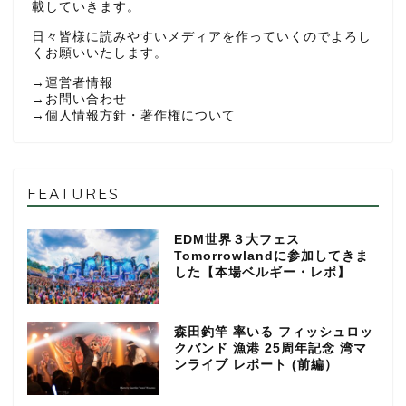
載していきます。
日々皆様に読みやすいメディアを作っていくのでよろし
くお願いいたします。
→
運営者情報
→
お問い合わせ
→
個人情報方針・著作権について
FEATURES
EDM世界３大フェス
Tomorrowlandに参加してきま
した【本場ベルギー・レポ】
森田釣竿 率いる フィッシュロッ
クバンド 漁港 25周年記念 湾マ
ンライブ レポート (前編）