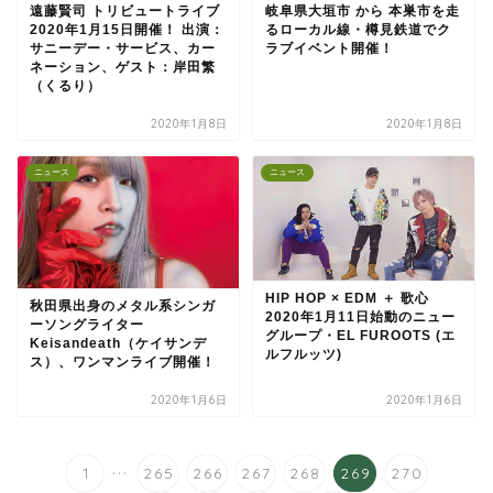
遠藤賢司 トリビュートライブ
岐阜県大垣市 から 本巣市を走
2020年1月15日開催！ 出演：
るローカル線・樽見鉄道でク
サニーデー・サービス、カー
ラブイベント開催！
ネーション、ゲスト：岸田繁
（くるり）
2020年1月8日
2020年1月8日
ニュース
ニュース
HIP HOP × EDM ＋ 歌心
秋田県出身のメタル系シンガ
2020年1月11日始動のニュー
ーソングライター
グループ・EL FUROOTS (エ
Keisandeath（ケイサンデ
ルフルッツ)
ス）、ワンマンライブ開催！
2020年1月6日
2020年1月6日
...
1
265
266
267
268
269
270