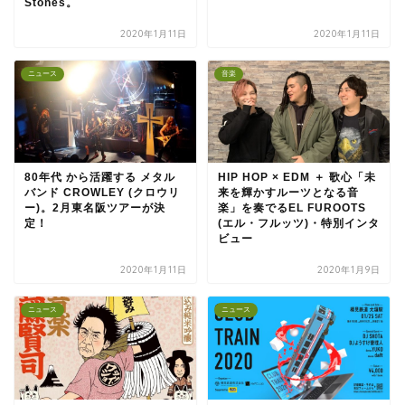
Stones。
2020年1月11日
2020年1月11日
ニュース
音楽
80年代 から活躍する メタル
HIP HOP × EDM ＋ 歌心「未
バンド CROWLEY (クロウリ
来を輝かすルーツとなる音
ー)。2月東名阪ツアーが決
楽」を奏でるEL FUROOTS
定！
(エル・フルッツ)・特別インタ
ビュー
2020年1月11日
2020年1月9日
ニュース
ニュース