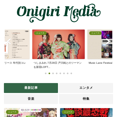
ニュース
ニュース
CDリリース 年代別コレ
つしまみれ 7月28日 戸川純とのツーマン
Music Lane Festival Oki
を新宿LOFT...
最新記事
エンタメ
音楽
特集
ニュース
ニュース