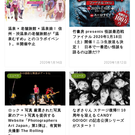
温泉 × 老舗旅館 × 温泉娘！ 信
竹書房 presents 怪談最恐戦
州・渋温泉の老舗旅館が『温
ファイナル 2020年1月18日
泉むすめ』とのコラボイベン
（土）開催！ニコ生放送も決
ト。※開催中止
定！ 日本で一番恐い怪談を
語るのは誰だ!?
2020年1月14日
2020年1月12日
ニュース
ニュース
ロック × 写真 厳選された写真
なぎさりん ステージ復帰!! 10
家のアート写真を提供する
周年を迎える CANDY
Website「Photographers
GO!GO! の記念公演シリーズ
Art Japan」第1弾は、有賀幹
がスタート！
夫撮影 The Rolling